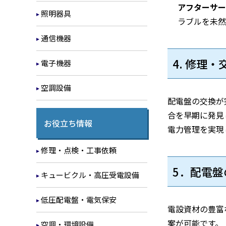
アフターサー
照明器具
ラブルを未然
通信機器
4. 修理
電子機器
空調設備
配電盤の交換が
合を早期に発見
お役立ち情報
電力管理を実現
修理・点検・工事依頼
5．配電
キュービクル・高圧受電設備
低圧配電盤・電気保安
電設資材の豊富
案が可能です。
空調・環境設備