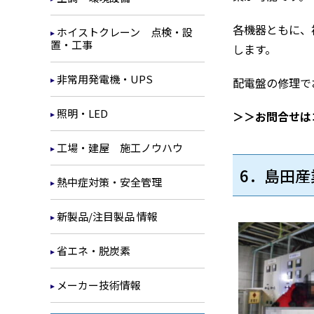
各機器ともに、
ホイストクレーン 点検・設
置・工事
します。
非常用発電機・UPS
配電盤の修理で
照明・LED
＞＞お問合せは
工場・建屋 施工ノウハウ
6．島田産
熱中症対策・安全管理
新製品/注目製品 情報
省エネ・脱炭素
メーカー技術情報