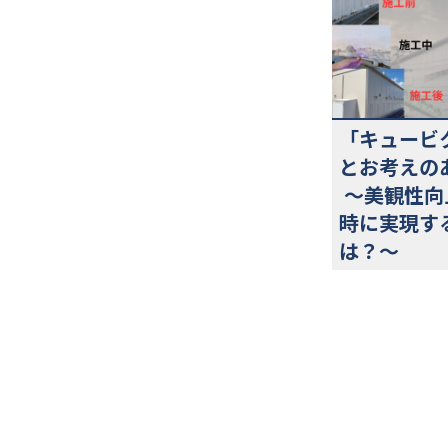
「キュービ
とお考えの
〜美観性向
時に実現す
は？〜