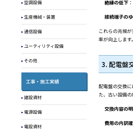
絶縁の低下
：
空調設備
接続端子のゆ
生産機械・装置
これらの兆候が
通信設備
率が向上します
ユーティリティ設備
その他
3. 配電
工事・施工実績
配電盤の交換に
た、古い設備の
建設資材
交換内容の明
電源設備
費用の内訳確
電設資材